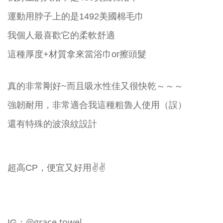
運動用脖子上的是1492美國棉毛巾
我個人最喜歡它的柔軟舒適
這種厚度+材質拿來當浴巾or擦頭髮
真的非常剛好~而且吸水性佳又很快乾～～～
強韌耐用，非常適合我這種粗魯人使用（誤）
還有特殊的波浪紋設計
超高CP，便宜又好用✌️✌️
@grace.towel
IG：